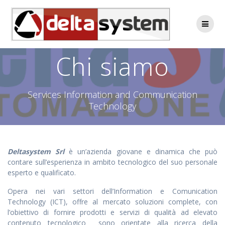
Skip
to
content
Chi siamo
Services Information and Communication
Technology
Deltasystem Srl
è un’azienda giovane e dinamica che può
contare sull’esperienza in ambito tecnologico del suo personale
esperto e qualificato.
Opera nei vari settori dell’Information e Comunication
Technology (ICT), offre al mercato soluzioni complete, con
l’obiettivo di fornire prodotti e servizi di qualità ad elevato
contenuto tecnologico sono orientate alla ricerca della